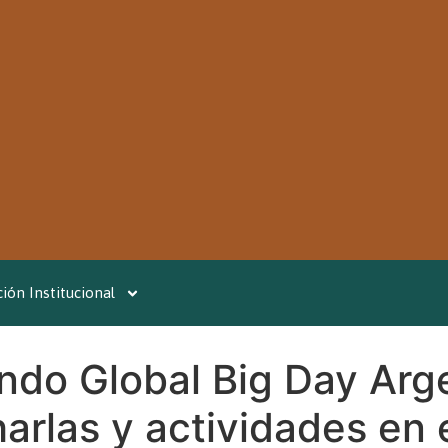
ión Institucional
ndo Global Big Day Arg
rlas y actividades en 