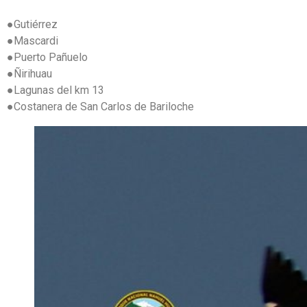
●Gutiérrez
●Mascardi
●Puerto Pañuelo
●Ñirihuau
●Lagunas del km 13
●Costanera de San Carlos de Bariloche