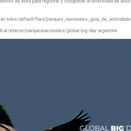
dores de aves para registrar y fotografiar la diversidad de aves
ob.ar/sites/default/files/parques_nacionales_guia_de_activida
.ar/interior/parquesnacionales/global-big-day-argentina