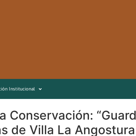
ión Institucional
a Conservación: “Guard
as de Villa La Angostura