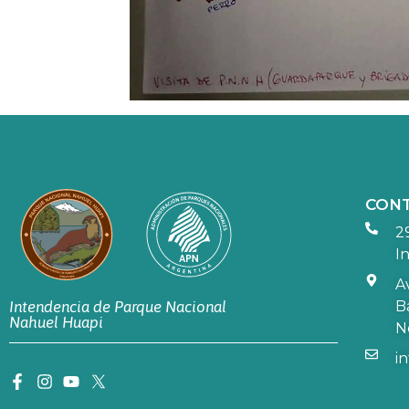
CON
2
In
A
B
Intendencia de Parque Nacional
Nahuel Huapi
N
i