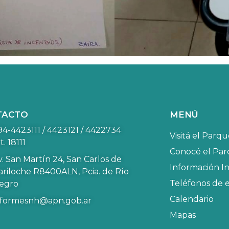
TACTO
MENÚ
94-4423111 / 4423121 / 4422734
Visitá el Parq
t. 18111
Conocé el Pa
v. San Martín 24, San Carlos de
Información In
ariloche R8400ALN, Pcia. de Río
Teléfonos de 
egro
Calendario
nformesnh@apn.gob.ar
Mapas