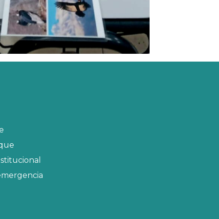
ue
rque
stitucional
emergencia