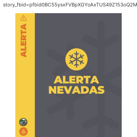
story_fbid=pfbid0BC55ysxFVBpXGYoAxTUS49Z153oQ2