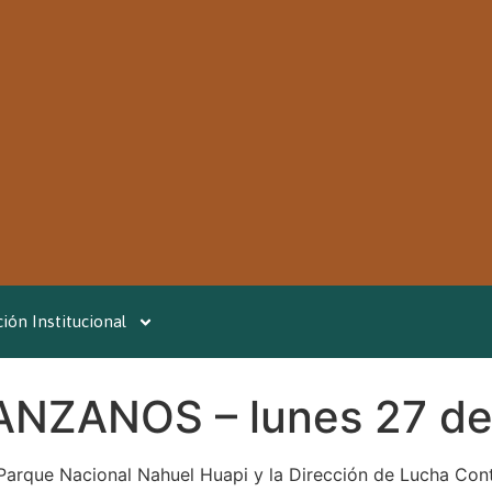
ión Institucional
ZANOS – lunes 27 de 
Parque Nacional Nahuel Huapi y la Dirección de Lucha Cont