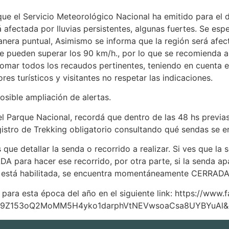
e el Servicio Meteorológico Nacional ha emitido para el dí
rá afectada por lluvias persistentes, algunas fuertes. Se e
era puntual, Asimismo se informa que la región será afect
e pueden superar los 90 km/h., por lo que se recomienda a q
 tomar todos los recaudos pertinentes, teniendo en cuenta 
es turísticos y visitantes no respetar las indicaciones.
sible ampliación de alertas.
l Parque Nacional, recordá que dentro de las 48 hs previas 
gistro de Trekking obligatorio consultando qué sendas se e
que detallar la senda o recorrido a realizar. Si ves que la 
A para hacer ese recorrido, por otra parte, si la senda apa
n está habilitada, se encuentra momentáneamente CERRADA
ara esta época del año en el siguiente link: https://www
S49Z153oQ2MoMM5H4yko1darphVtNEVwsoaCsa8UYBYuAl&