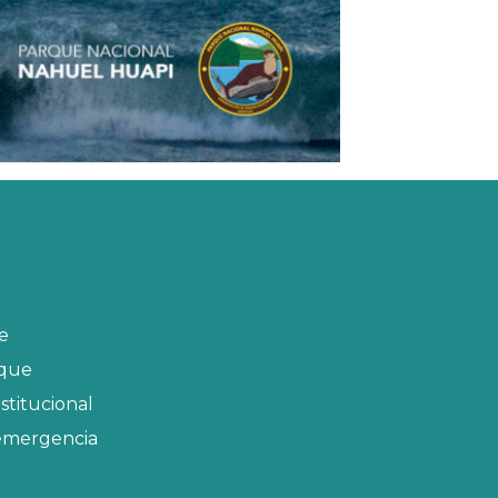
ue
rque
stitucional
emergencia