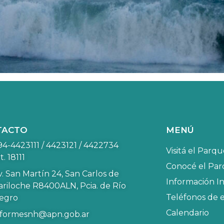
TACTO
MENÚ
94-4423111 / 4423121 / 4422734
Visitá el Parq
t. 18111
Conocé el Pa
v. San Martín 24, San Carlos de
Información In
ariloche R8400ALN, Pcia. de Río
Teléfonos de 
egro
Calendario
nformesnh@apn.gob.ar