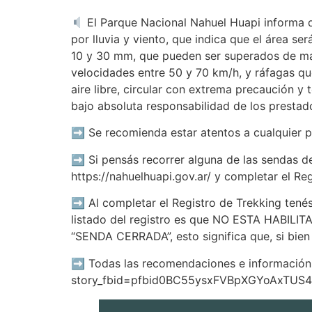
El Parque Nacional Nahuel Huapi informa qu
por lluvia y viento, que indica que el área se
10 y 30 mm, que pueden ser superados de man
velocidades entre 50 y 70 km/h, y ráfagas qu
aire libre, circular con extrema precaución y
bajo absoluta responsabilidad de los prestador
➡ Se recomienda estar atentos a cualquier po
➡ Si pensás recorrer alguna de las sendas de
https://nahuelhuapi.gov.ar/ y completar el Re
➡ Al completar el Registro de Trekking tenés 
listado del registro es que NO ESTA HABILITAD
“SENDA CERRADA”, esto significa que, si bie
➡ Todas las recomendaciones e información p
story_fbid=pfbid0BC55ysxFVBpXGYoAxTU