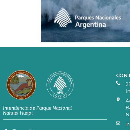
CON
2
In
A
B
Intendencia de Parque Nacional
Nahuel Huapi
N
i