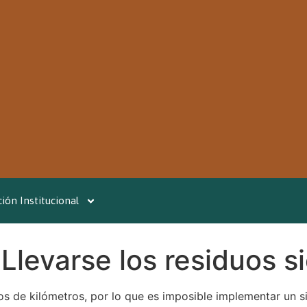
ión Institucional
levarse los residuos s
s de kilómetros, por lo que es imposible implementar un s