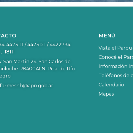
TACTO
MENÚ
94-4423111 / 4423121 / 4422734
Visitá el Parq
t. 18111
Conocé el Pa
v. San Martín 24, San Carlos de
Información In
ariloche R8400ALN, Pcia. de Río
Teléfonos de 
egro
Calendario
nformesnh@apn.gob.ar
Mapas