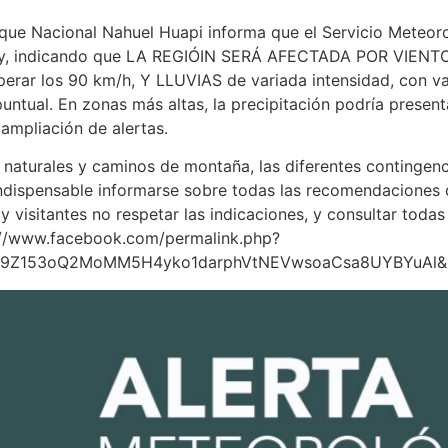
e Nacional Nahuel Huapi informa que el Servicio Meteorol
 hoy, indicando que LA REGIÓIN SERÁ AFECTADA POR VIENTO
erar los 90 km/h, Y LLUVIAS de variada intensidad, con va
tual. En zonas más altas, la precipitación podría present
ampliación de alertas.
aturales y caminos de montaña, las diferentes contingenci
 indispensable informarse sobre todas las recomendaciones
 y visitantes no respetar las indicaciones, y consultar tod
ps://www.facebook.com/permalink.php?
S49Z153oQ2MoMM5H4yko1darphVtNEVwsoaCsa8UYBYuAl&