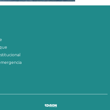
ue
rque
stitucional
emergencia