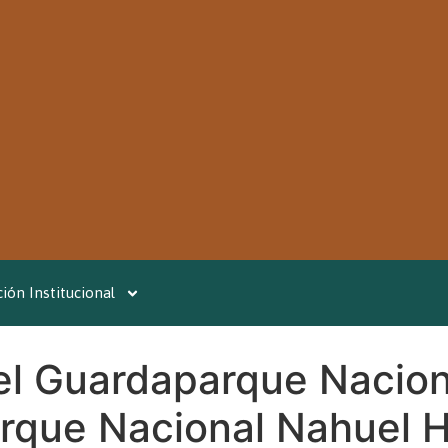
ión Institucional
del Guardaparque Nacion
arque Nacional Nahuel 